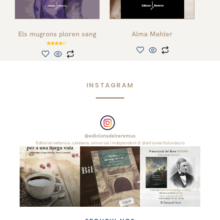
Els mugrons ploren sang
Alma Mahler
Puntuat
amb
4.00
de 5
INSTAGRAM
@
edicionsdelreremus
Editorial saltenca, catalana, universal i independent d’ @atriumartisfundacio