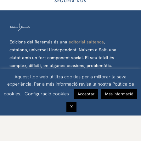
SEGUEIX-NOS
Edicions del Reremús és una
editorial saltenca
,
catalana, universal i independent. Naixem a Salt, una
ciutat amb un fort component social. El seu teixit és
complex, difícil i, en algunes ocasions, problemàtic.
Però nosaltres hi percebem oportunitats, llibertat i
Aquest lloc web utilitza cookies per a millorar la seva
futur. Per aquesta raó, els nostres llibres es
experiència. Per a més informació revisa la nostra Política de
publiquen amb il·lusió, esperança i sense lligams
cookies.
Configuració cookies
Acceptar
Més informació
econòmics de cap tipus.
X
Edicions del Reremús © 2023 Tots els drets reservats