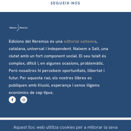
SEGUEIX-NOS
Edicions del Reremús és una
editorial saltenca
,
catalana, universal i independent. Naixem a Salt, una
ciutat amb un fort component social. El seu teixit és
complex, difícil i, en algunes ocasions, problemàtic.
Però nosaltres hi percebem oportunitats, llibertat i
futur. Per aquesta raó, els nostres llibres es
publiquen amb il·lusió, esperança i sense lligams
econòmics de cap tipus.
Edicions del Reremús © 2023 Tots els drets reservats
Aquest lloc web utilitza cookies per a millorar la seva