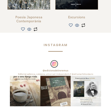
Poesia Japonesa
Excursions
Contemporània
INSTAGRAM
@
edicionsdelreremus
Editorial saltenca, catalana, universal i independent d’ @atriumartisfundacio