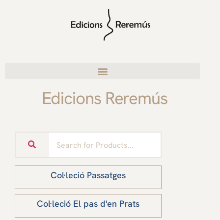
Edicions Reremús
Col·leció Passatges
Col·leció El pas d'en Prats