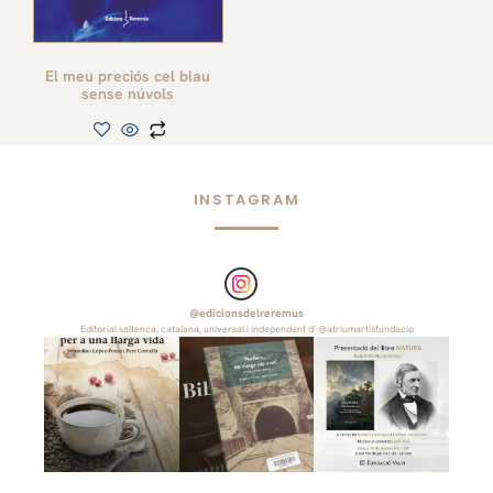
El meu preciós cel blau
sense núvols
INSTAGRAM
@
edicionsdelreremus
Editorial saltenca, catalana, universal i independent d’ @atriumartisfundacio