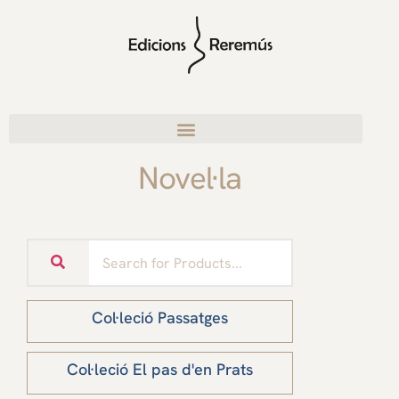
Novel·la
Col·leció Passatges
Col·leció El pas d'en Prats