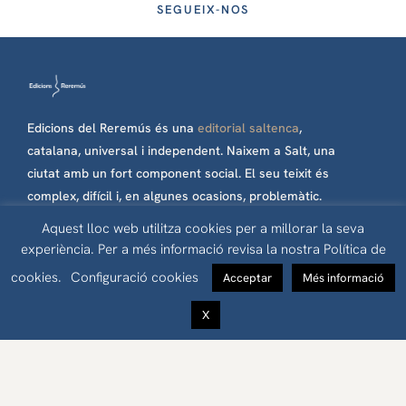
SEGUEIX-NOS
Edicions del Reremús és una
editorial saltenca
,
catalana, universal i independent. Naixem a Salt, una
ciutat amb un fort component social. El seu teixit és
complex, difícil i, en algunes ocasions, problemàtic.
Però nosaltres hi percebem oportunitats, llibertat i
Aquest lloc web utilitza cookies per a millorar la seva
futur. Per aquesta raó, els nostres llibres es
experiència. Per a més informació revisa la nostra Política de
publiquen amb il·lusió, esperança i sense lligams
cookies.
Configuració cookies
Acceptar
Més informació
econòmics de cap tipus.
X
Edicions del Reremús © 2023 Tots els drets reservats