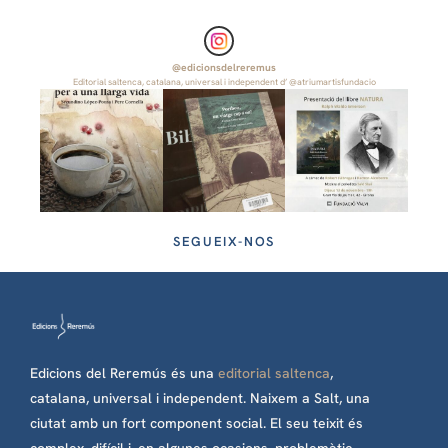
@
edicionsdelreremus
Editorial saltenca, catalana, universal i independent d’ @atriumartisfundacio
SEGUEIX-NOS
Edicions del Reremús és una
editorial saltenca
,
catalana, universal i independent. Naixem a Salt, una
ciutat amb un fort component social. El seu teixit és
complex, difícil i, en algunes ocasions, problemàtic.