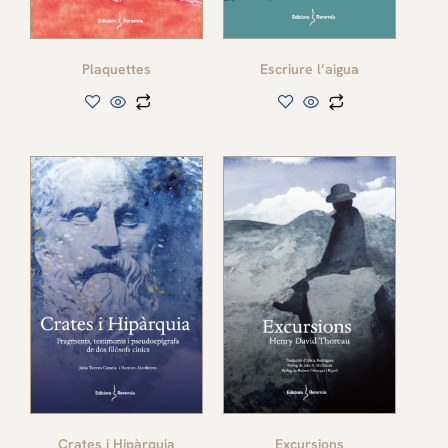
Plaquettes
Escriure l’aigua
Crates i Hipàrquia
Excursions