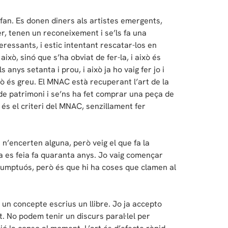
o fan. Es donen diners als artistes emergents,
er, tenen un reconeixement i se’ls fa una
teressants, i estic intentant rescatar-los en
això, sinó que s’ha obviat de fer-la, i això és
s anys setanta i prou, i això ja ho vaig fer jo i
xò és greu. El MNAC està recuperant l’art de la
de patrimoni i se’ns ha fet comprar una peça de
és el criteri del MNAC, senzillament fer
 n’encerten alguna, però veig el que fa la
 ja es feia fa quaranta anys. Jo vaig començar
esumptuós, però és que hi ha coses que clamen al
ar un concepte escrius un llibre. Jo ja accepto
t. No podem tenir un discurs paral·lel per