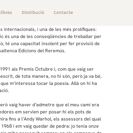
Llibres
Distribució
Contacte
 internacionals, i una de les més prolífiques:
ètic és una de les conseqüències de treballar per
, té una capacitat insolent per fer provisió de
a saltenca Edicions del Reremús.
l 1991 als Premis Octubre i, com que vaig ser
 escrit, de tota manera, no hi són, però ja va bé,
 que m’interessa tocar la poesia. Allà on hi ha
ació.
, però vaig haver d’admetre que el meu camí era
onedores em servien per posar-hi els pots de
ira fins a l’Andy Warhol, els assessors del qual
 1968 i em vaig quedar de pedra: jo tenia onze