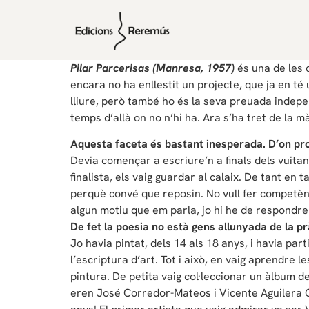
Pilar Parcerisas (Manresa, 1957)
és una de les 
encara no ha enllestit un projecte, que ja en té 
lliure, però també ho és la seva preuada indepen
temps d’allà on no n’hi ha. Ara s’ha tret de la 
Aquesta faceta és bastant inesperada. D’on p
Devia començar a escriure’n a finals dels vuitan
finalista, els vaig guardar al calaix. De tant en
perquè convé que reposin. No vull fer competènci
algun motiu que em parla, jo hi he de respondre
De fet la poesia no està gens allunyada de la prà
Jo havia pintat, dels 14 als 18 anys, i havia pa
l’escriptura d’art. Tot i això, en vaig aprendre 
pintura. De petita vaig col·leccionar un àlbum d
eren José Corredor-Mateos i Vicente Aguilera C