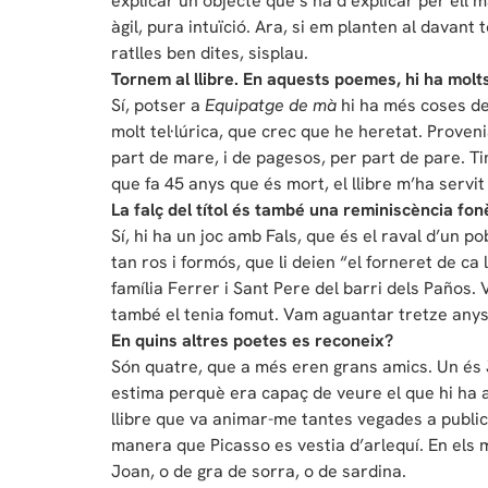
explicar un objecte que s’ha d’explicar per ell m
àgil, pura intuïció. Ara, si em planten al davant
ratlles ben dites, sisplau.
Tornem al llibre. En aquests poemes, hi ha molts
Sí, potser a
Equipatge de mà
hi ha més coses de
molt tel·lúrica, que crec que he heretat. Proven
part de mare, i de pagesos, per part de pare. Ti
que fa 45 anys que és mort, el llibre m’ha ser
La falç del títol és també una reminiscència fon
Sí, hi ha un joc amb Fals, que és el raval d’un po
tan ros i formós, que li deien “el forneret de ca 
família Ferrer i Sant Pere del barri dels Paños.
també el tenia fomut. Vam aguantar tretze anys a
En quins altres poetes es reconeix?
Són quatre, que a més eren grans amics. Un és J
estima perquè era capaç de veure el que hi ha al
llibre que va animar-me tantes vegades a publica
manera que Picasso es vestia d’arlequí. En els 
Joan, o de gra de sorra, o de sardina.