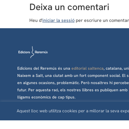
Deixa un comentari
Heu d'
iniciar la sessió
per escriure un comentar
Edicions del Reremús és una
editorial saltenca
, catalana, un
Naixem a Salt, una ciutat amb un fort component social. El seu t
en algunes ocasions, problemàtic. Però nosaltres hi percebem
futur. Per aquesta raó, els nostres llibres es publiquen amb il
lligams econòmics de cap tipus.
Aquest lloc web utilitza cookies per a millorar la seva expe