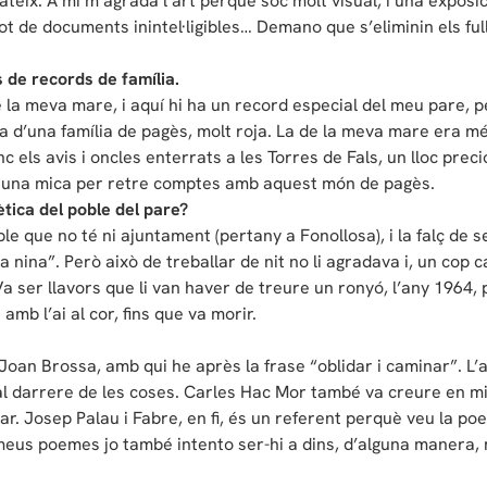
ateix. A mi m’agrada l’art perquè soc molt visual, i una exposic
 tot de documents inintel·ligibles… Demano que s’eliminin els f
 de records de família.
 la meva mare, i aquí hi ha un record especial del meu pare,
ia d’una família de pagès, molt roja. La de la meva mare era mé
nc els avis i oncles enterrats a les Torres de Fals, un lloc pr
vit una mica per retre comptes amb aquest món de pagès.
ètica del poble del pare?
ble que no té ni ajuntament (pertany a Fonollosa), i la falç de s
la nina”. Però això de treballar de nit no li agradava i, un cop 
 Va ser llavors que li van haver de treure un ronyó, l’any 1964,
mb l’ai al cor, fins que va morir.
oan Brossa, amb qui he après la frase “oblidar i caminar”. L’
 darrere de les coses. Carles Hac Mor també va creure en mi, i
r. Josep Palau i Fabre, en fi, és un referent perquè veu la poe
meus poemes jo també intento ser-hi a dins, d’alguna manera, 