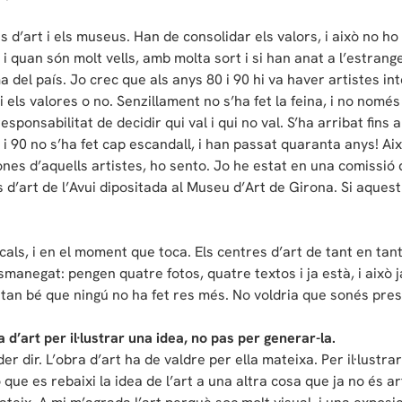
s d’art i els museus. Han de consolidar els valors, i això no h
 i quan són molt vells, amb molta sort i si han anat a l’estrang
a del país. Jo crec que als anys 80 i 90 hi va haver artistes in
 els valores o no. Senzillament no s’ha fet la feina, i no només 
ponsabilitat de decidir qui val i qui no val. S’ha arribat fins al
i 90 no s’ha fet cap escandall, i han passat quaranta anys! Ai
es d’aquells artistes, ho sento. Jo he estat en una comissió 
’art de l’Avui dipositada al Museu d’Art de Girona. Si aquest 
als, i en el moment que toca. Els centres d’art de tant en tant
esmanegat: pengen quatre fotos, quatre textos i ja està, i això
 tan bé que ningú no ha fet res més. No voldria que sonés pr
 d’art per il·lustrar una idea, no pas per generar-la.
oder dir. L’obra d’art ha de valdre per ella mateixa. Per il·lustr
que es rebaixi la idea de l’art a una altra cosa que ja no és ar