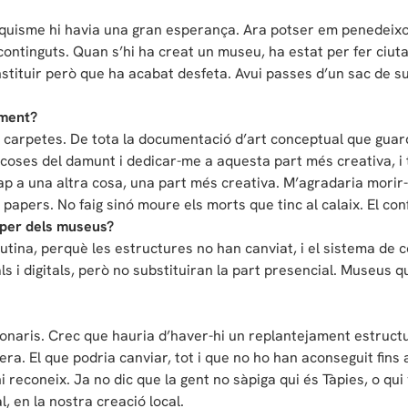
nquisme hi havia una gran esperança. Ara potser em penedeixo
ontinguts. Quan s’hi ha creat un museu, ha estat per fer ciutat,
stituir però que ha acabat desfeta. Avui passes d’un sac de s
lment?
ar carpetes. De tota la documentació d’art conceptual que guard
 coses del damunt i dedicar-me a aquesta part més creativa, i
ap a una altra cosa, una part més creativa. M’agradaria morir-m
e papers. No faig sinó moure els morts que tinc al calaix. El co
aper dels museus?
a rutina, perquè les estructures no han canviat, i el sistema 
ls i digitals, però no substituiran la part presencial. Museus q
ncionaris. Crec que hauria d’haver-hi un replantejament estruc
era. El que podria canviar, tot i que no ho han aconseguit fins 
i reconeix. Ja no dic que la gent no sàpiga qui és Tàpies, o qui
al, en la nostra creació local.