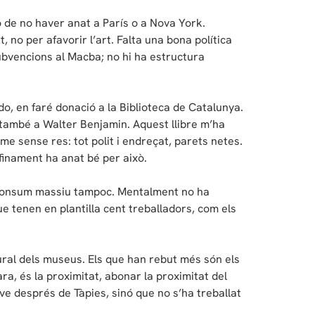
 de no haver anat a París o a Nova York.
 no per afavorir l’art. Falta una bona política
ubvencions al Macba; no hi ha estructura
o, en faré donació a la Biblioteca de Catalunya.
 també a Walter Benjamin. Aquest llibre m’ha
e sense res: tot polit i endreçat, parets netes.
nfinament ha anat bé per això.
de consum massiu tampoc. Mentalment no ha
ue tenen en plantilla cent treballadors, com els
tural dels museus. Els que han rebut més són els
ara, és la proximitat, abonar la proximitat del
 ve després de Tàpies, sinó que no s’ha treballat