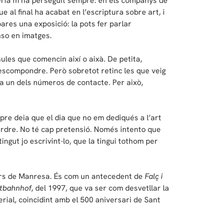
ogeria m’ha perseguit sempre: en els companys de
 al final ha acabat en l’escriptura sobre art, i
ares una exposició: la pots fer parlar
nso en imatges.
les que comencin així o aixà. De petita,
escompondre. Però sobretot retinc les que veig
a un dels números de contacte. Per això,
re deia que el dia que no em dediqués a l’art
perdre. No té cap pretensió. Només intento que
ingut jo escrivint-lo, que la tingui tothom per
ars de Manresa. És com un antecedent de
Falç i
tbahnhof
, del 1997, que va ser com desvetllar la
rial, coincidint amb el 500 aniversari de Sant