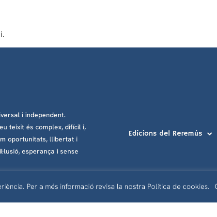
i.
iversal i independent.
eixit és complex, difícil i,
Edicions del Reremús
 oportunitats, llibertat i
·lusió, esperança i sense
riència. Per a més informació revisa la nostra Política de cookies.