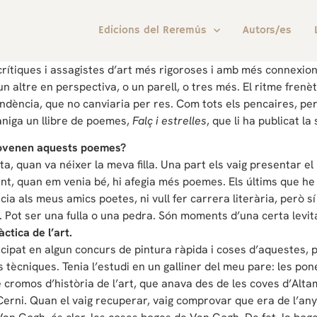
Edicions del Reremús
Autors/es
crítiques i assagistes d’art més rigoroses i amb més connexions
un altre en perspectiva, o un parell, o tres més. El ritme fren
dència, que no canviaria per res. Com tots els pencaires, però
màniga un llibre de poemes,
Falç i estrelles
, que li ha publicat l
rovenen aquests poemes?
ta, quan va néixer la meva filla. Una part els vaig presentar e
 tant, quan em venia bé, hi afegia més poemes. Els últims que he
a als meus amics poetes, ni vull fer carrera literària, però sí
. Pot ser una fulla o una pedra. Són moments d’una certa levit
ctica de l’art.
rticipat en algun concurs de pintura ràpida i coses d’aquestes
les tècniques. Tenia l’estudi en un galliner del meu pare: les p
e cromos d’història de l’art, que anava des de les coves d’Altam
erni. Quan el vaig recuperar, vaig comprovar que era de l’any