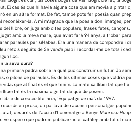
 Van Gogh, és clar, les coses boges de Van Gogh. De fet, la b
ut. El cas és que hi havia alguna cosa que em movia a pintar que
rò en un altre format. De fet, també pots fer poesia quan prep
l reconèixer-la. A mi m’agrada que la poesia doni imatges, pe
s del llibre, on juga amb dites populars, frases fetes, cançons.
ugat amb la meva mare, que aviat farà 94 anys, a trobar parau
arar paraules per síl·labes. Era una manera de compondre i d
deu rètols seguits de
Se vende piso
i recordar-me de tots i cad
lgun lloc.
en la seva obra?
a primera pedra sobre la qual puc construir un futur. Jo semp
s, o pilons de paraules. És de les últimes coses que voldria 
ida, que al final és el que tenim. La mateixa llibertat que he t
 La llibertat és la màxima dignitat de què disposem.
e llibre de creació literària, ‘Equipatge de mà’, de 1997.
ecords en prosa, on parlava de racons i personatges popul
va ciutat, després de l’acció d’homenatge a Beuys
Manresa Haup
e ve espero que podrem publicar-ne el catàleg amb tot el mate