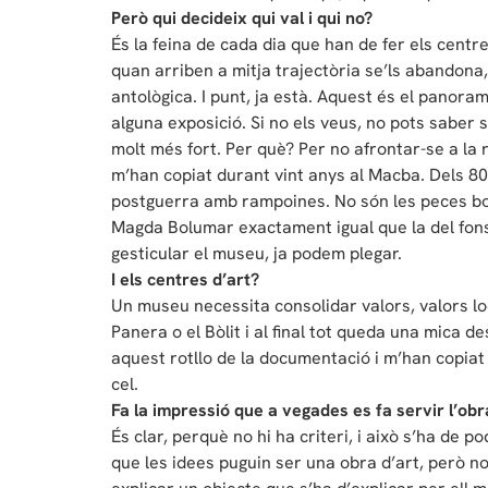
Però qui decideix qui val i qui no?
És la feina de cada dia que han de fer els centre
quan arriben a mitja trajectòria se’ls abandona,
antològica. I punt, ja està. Aquest és el panoram
alguna exposició. Si no els veus, no pots saber si
molt més fort. Per què? Per no afrontar-se a la res
m’han copiat durant vint anys al Macba. Dels 80 
postguerra amb rampoines. No són les peces bon
Magda Bolumar exactament igual que la del fons d
gesticular el museu, ja podem plegar.
I els centres d’art?
Un museu necessita consolidar valors, valors loc
Panera o el Bòlit i al final tot queda una mica d
aquest rotllo de la documentació i m’han copiat
cel.
Fa la impressió que a vegades es fa servir l’obra
És clar, perquè no hi ha criteri, i això s’ha de p
que les idees puguin ser una obra d’art, però no 