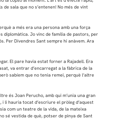
ió la copso al moment. L’art és d’efecte ràpid,
ulls de sala que no s’entenen! No més de vint
 perquè a més era una persona amb una força
s diplomàtica. Jo vinc de família de pastors, per
eciós. Per Divendres Sant sempre hi anàvem. Ara
egar. El pare havia estat forner a Rajadell. Era
casat, va entrar d’encarregat a la fàbrica de la
 però sabíem que no tenia remei, perquè l’altre
altre és Joan Perucho, amb qui m’unia una gran
 li hauria tocat d’escriure el pròleg d’aquest
sia com un teatre de la vida, de la mateixa
no sé vestida de què, potser de pinya de Sant