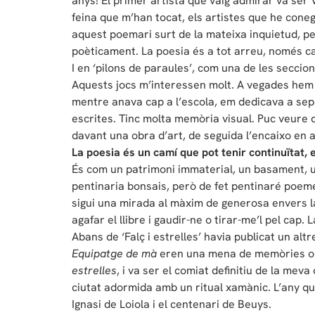
anys! El primer artista que vaig admirar va ser
feina que m’han tocat, els artistes que he coneg
aquest poemari surt de la mateixa inquietud, pe
poèticament. La poesia és a tot arreu, només ca
I en ‘pilons de paraules’, com una de les seccion
Aquests jocs m’interessen molt. A vegades hem j
mentre anava cap a l’escola, em dedicava a sep
escrites. Tinc molta memòria visual. Puc veure 
davant una obra d’art, de seguida l’encaixo en a
La poesia és un camí que pot tenir continuïtat, 
És com un patrimoni immaterial, un basament, un
pentinaria bonsais, però de fet pentinaré poeme
sigui una mirada al màxim de generosa envers la v
agafar el llibre i gaudir-ne o tirar-me’l pel cap.
Abans de ‘Falç i estrelles’ havia publicat un altr
Equipatge de mà
eren una mena de memòries o r
estrelles
, i va ser el comiat definitiu de la me
ciutat adormida amb un ritual xamànic. L’any qu
Ignasi de Loiola i el centenari de Beuys.