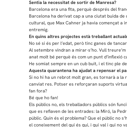
Sentia la necessitat de sortir de Manresa?
Barcelona era una fita, perquè després del fra
Barcelona ha derivat cap a una ciutat buida de c
cultural, que Max Cahner ja havia començat a in
entremig.
En quins altres projectes està treballant actua
No sé si és per l’edat, però tinc ganes de tanc
Al setembre vindran a mirar-s’ho. Vull treure’m
anat molt bé perquè és com un punt d’inflexió c
He somiat sempre en un cub buit, i el tinc ple d
Aquesta quarantena ha ajudat a repensar el p
Si no hi ha un rebrot molt gran, es tornarà a l
canviat res. Potser es reforçaran suports virtua
fan fora?
Bé que ho fan!
Els públics no, els treballadors públics són fu
que es refiaven de les entrades: la Miró, la Pedr
públic. Quin és el problema? Que el públic no s’h
el coneixement del qui és qui, i qui val i qui no v